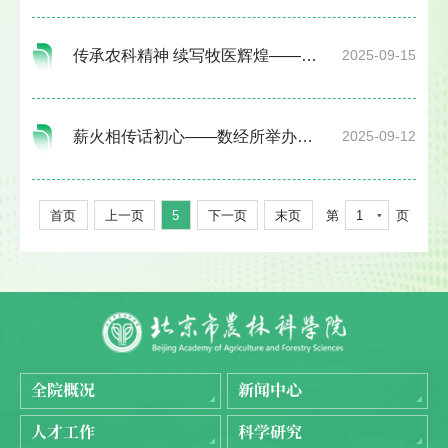
传承农科精神 续写牧医辉煌——畜牧兽医研究所举办2025年建院纪念日系列活动
2025-09-15
薪火相传话初心——数经所举办建院纪念日主题座谈交流活动
2025-09-12
首页
上一页
5
下一页
末页
第
1
页
全院概况
新闻中心
人才工作
科学研究