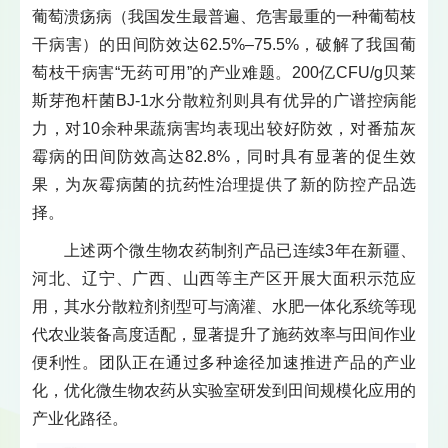
葡萄溃疡病（我国发生最普遍、危害最重的一种葡萄枝
干病害）的田间防效达62.5%–75.5%，破解了我国葡
萄枝干病害“无药可用”的产业难题。200亿CFU/g贝莱
斯芽孢杆菌BJ-1水分散粒剂则具有优异的广谱控病能
力，对10余种果蔬病害均表现出较好防效，对番茄灰
霉病的田间防效高达82.8%，同时具有显著的促生效
果，为灰霉病菌的抗药性治理提供了新的防控产品选
择。
上述两个微生物农药制剂产品已连续3年在新疆、
河北、辽宁、广西、山西等主产区开展大面积示范应
用，其水分散粒剂剂型可与滴灌、水肥一体化系统等现
代农业装备高度适配，显著提升了施药效率与田间作业
便利性。团队正在通过多种途径加速推进产品的产业
化，优化微生物农药从实验室研发到田间规模化应用的
产业化路径。