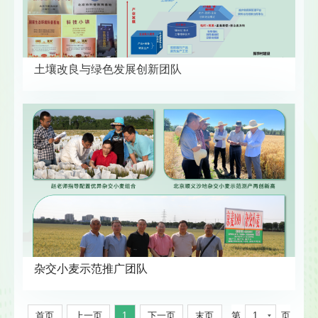
土壤改良与绿色发展创新团队
杂交小麦示范推广团队
首页
上一页
1
下一页
末页
第
1
页