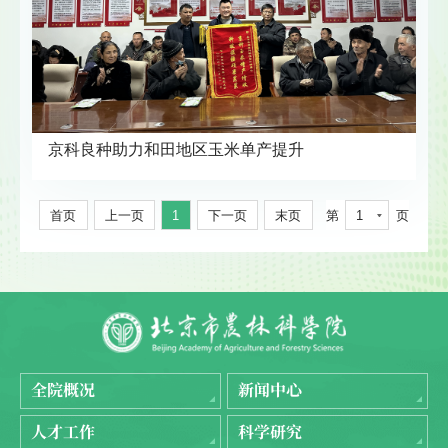
京科良种助力和田地区玉米单产提升
首页
上一页
1
下一页
末页
第
1
页
全院概况
新闻中心
人才工作
科学研究