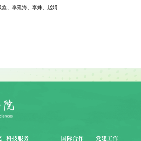
焱鑫、季延海、李姝、赵娟
究
科技服务
国际合作
党建工作