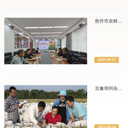
Research,
EIAR）国家作
物研究主任
Fekadu Gurmu
焦作市农林科
Balcha一行3人
学研究院院长
来访进行学术交
李艳芬一行来
流并签署共建杂
我所座谈交流
交小麦联合实验
室合作协议。
院党组成员、副
2025-09-17
院长郭晓军代表
我院对EIAR代
表团的到访表示
欢迎，他指出，
我院在主要农作
京豫邓州杂交
物育种等领域具
小麦核心知识
有技术优势，与
产权获取和关
EIAR具有广阔
键技术瓶颈攻
的合作前景和巨
大的合作潜力，
关
双方应进一步深
2025-06-04
化合作，聚焦双