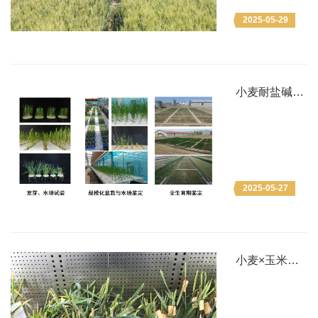
平谷区马昌营
2025-05-29
镇成功举行
小麦耐盐碱规
模化精准鉴定
技术体系
2025-05-27
小麦×玉米远
缘杂交诱导小
麦双单倍体
（DH）育种