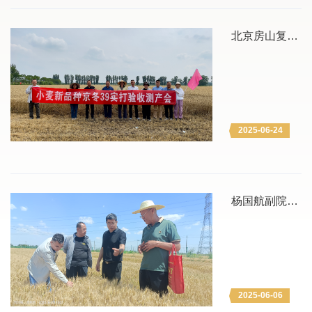
北京房山复耕
复垦地节水小
麦示范田喜获
丰收
2025-06-24
杨国航副院长
赴环渤海盐碱
地试验点考察
调研耐盐碱小
麦试验工作
2025-06-06