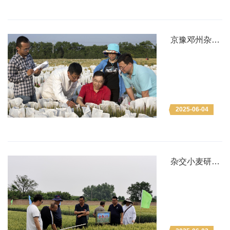
京豫邓州杂交
小麦核心知识
产权获取和关
键技术瓶颈攻
关
2025-06-04
杂交小麦研究
所成功举办第
三届小麦新品
种观摩推介会