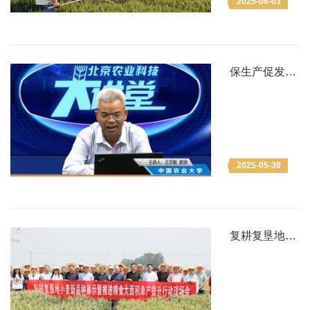
2025-06-03
保生产促发展
——北京农业
科技大讲堂讲
解小麦高产栽
培关键技术
2025-05-30
复耕复垦地小
麦新品种展示
暨推进粮食大
面积单产提升
行动现场会在