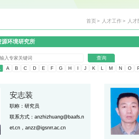
首页
>
人才工作
>
人才
资源环境研究所
查询
L
A
B
C
D
E
F
G
H
I
J
K
L
M
N
O
安志装
职称：
研究员
联系方式：
anzhizhuang@baafs.n
et.cn，anzz@igsnrr.ac.cn