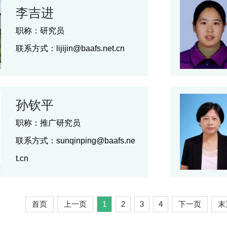
李吉进
职称：
研究员
联系方式：
lijijin@baafs.net.cn
孙钦平
职称：
推广研究员
联系方式：
sunqinping@baafs.ne
t.cn
首页
上一页
1
2
3
4
下一页
末