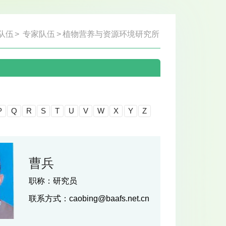
队伍
>
专家队伍
>
植物营养与资源环境研究所
P
Q
R
S
T
U
V
W
X
Y
Z
曹兵
职称：
研究员
联系方式：
caobing@baafs.net.cn