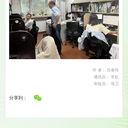
作 者： 吕春玲
通讯员： 常虹
审核员： 张卫
分享到：