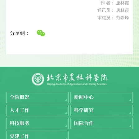
作 者： 唐林霞
通讯员： 唐林霞
审核员： 范希峰
分享到：
全院概况
新闻中心
人才工作
科学研究
科技服务
国际合作
党建工作