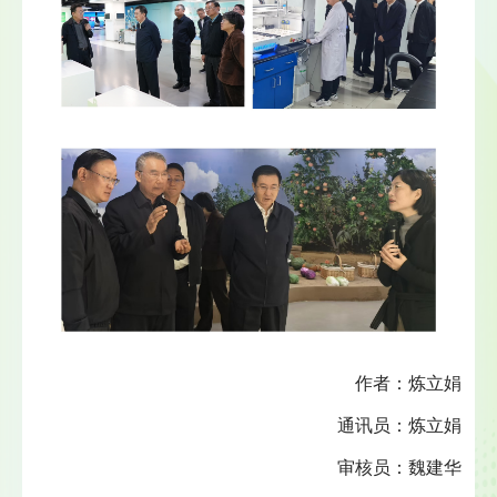
作者：炼立娟
通讯员：炼立娟
审核员：魏建华