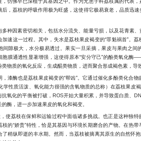
性，仿佛早已深植于其基因之中。作为无患子科荔枝属的代表，
摘后，荔枝的呼吸作用极为旺盛，这使得它极易衰老，品质迅速
与多种因素密切相关，包括水分流失、能量亏损，以及花青素、
会加速这一过程。其中，失水是荔枝果皮褐变的“罪魁祸首”。
胞间隙极大，水分极易透过。果实一旦采摘，果皮与果肉之间
细胞膜通透性显著增强，这使得原本“安分守己”的酚类氧化酶
酚类物质的氧化反应，生成醌类物质，进而聚合形成褐色素，导
明，漆酶也是荔枝果皮褐变的“帮凶”。它通过催化多酚类化合
指化学性质活泼、氧化能力很强的含氧物质的总称）在荔枝果皮褐
与抗氧化的平衡被打破，ROS开始大量积累，并导致蛋白质、D
关的酶，进一步加速果皮的氧化和褐变。
特性，使荔枝在保鲜和运输过程中面临诸多挑战。也正是这种独
荔枝的“娇贵”特性，恰是其基因与环境长期磨合的产物。在热
合了稍纵即逝的丰水期。然而，当荔枝被摘离其原生的自然怀抱