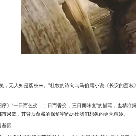
子笑，无人知是荔枝来。”杜牧的诗句与马伯庸小说《长安的荔
图序》“一日而色变，二日而香变，三日而味变”的描写，也精准揭
都市果篮，其背后蕴藏的保鲜密码远比我们想象的更为精妙。
贵基因