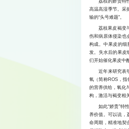
荔枝的娇贵特
高温高湿季节。采
输的“头号难题”。
荔枝果皮褐变
伤和病原体侵染也
构成。中果皮的细
发。失水后的果皮
们开始催化果皮中
近年来研究表
氧（简称ROS，
的营养供给，氧化
构，激活与褐变相
如此“娇贵”
养价值。可以说，
命周期，精准地契