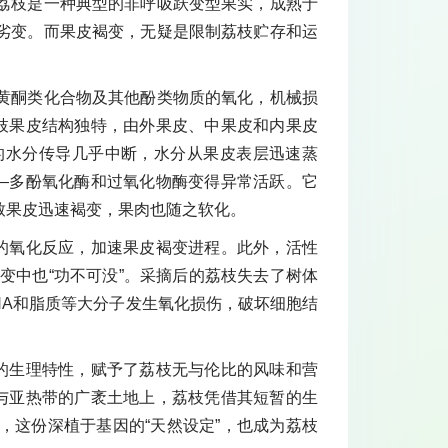
荔枝是一种典型的非呼吸跃变型果实，成熟于
劣变。而果皮褐变，无疑是限制荔枝贮存和运
黄酮类化合物及其他酚类物质的氧化，机械损
荔枝果皮结构独特，由外果皮、中果皮和内果皮
的水分传导几乎中断，水分从果皮表层迅速蒸
——多酚氧化酶和过氧化物酶变得异常活跃。它
致果皮迅速褐变，果肉也随之软化。
物的氧化反应，加速果皮褐变进程。此外，活性
变中也“功不可没”。采摘后的荔枝失去了树体
NA和脂质等大分子发生氧化损伤，破坏细胞结
特的生理特性，赋予了荔枝无与伦比的风味和营
带与亚热带的广袤土地上，荔枝凭借其短暂的生
，这份深植于基因的“天然设定”，也成为荔枝