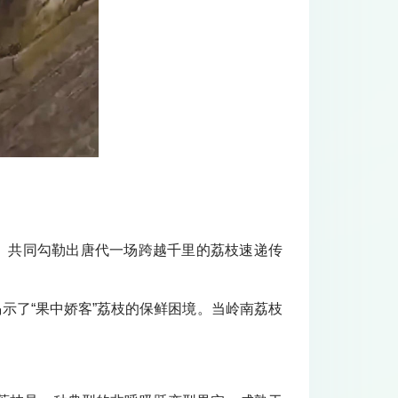
枝》共同勾勒出唐代一场跨越千里的荔枝速递传
示了“果中娇客”荔枝的保鲜困境。当岭南荔枝