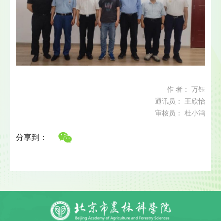
作 者： 万钰
通讯员： 王欣怡
审核员： 杜小鸿
分享到：