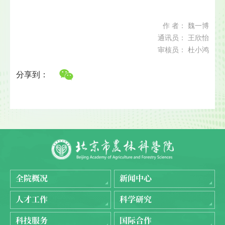
作 者： 魏一博
通讯员： 王欣怡
审核员： 杜小鸿
分享到：
全院概况
新闻中心
人才工作
科学研究
科技服务
国际合作