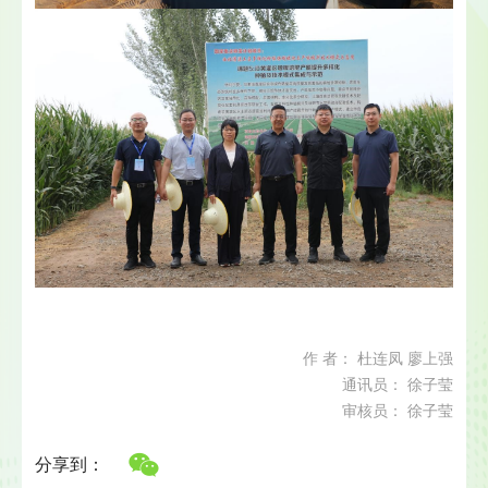
作 者： 杜连凤 廖上强
通讯员： 徐子莹
审核员： 徐子莹
分享到：