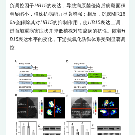
负调控因子
HB15
的表达，导致病原菌侵染后病斑面积
明显缩小，植株抗病能力显著增强；相反，沉默MIR16
6a会解除其对
HB15
的抑制作用，使
HB15
表达上调，
进而加重病害症状并降低植株对软腐病的抗性。随着
H
B15
表达水平的变化，下游抗氧化防御体系受到显著调
控。