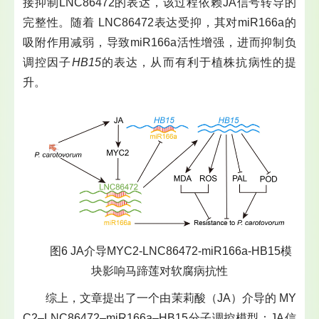
接抑制LNC86472的表达，该过程依赖JA信号转导的
完整性。随着 LNC86472表达受抑，其对miR166a的
吸附作用减弱，导致miR166a活性增强，进而抑制负
调控因子
HB15
的表达，从而有利于植株抗病性的提
升。
图6 JA介导MYC2-LNC86472-miR166a-HB15模
块影响马蹄莲对软腐病抗性
综上，文章提出了一个由茉莉酸（JA）介导的 MY
C2–LNC86472–miR166a–HB15分子调控模型：JA信