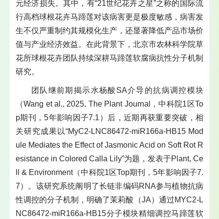
元经济损失。其中，有“21世纪花卉之星”之称的国际流
行高档球根花卉马蹄莲对该病害更是极度敏感，病害发
生不仅严重制约其规模化生产，还显著降低产品市场价
值与产业经济效益。在此背景下，北京市农林科学院草
花所球根花卉团队持续深耕马蹄莲软腐病抗性分子机制
研究。
团队继前期揭示水杨酸SA介导的抗病调控模块
（Wang et al., 2025, The Plant Journal，中科院1区To
p期刊，5年影响因子7.1）后，近期再获重要突破，相
关研究成果以“MyC2‐LNC86472‐miR166a‐HB15 Mod
ule Mediates the Effect of Jasmonic Acid on Soft Rot R
esistance in Colored Calla Lily”为题，发表于Plant, Ce
ll & Environment（中科院1区Top期刊，5年影响因子7.
7）。该研究系统阐明了长链非编码RNA参与植物抗病
性调控的分子机制，明确了茉莉酸（JA）通过MYC2‐L
NC86472‐miR166a‐HB15分子模块精细调控马蹄莲软