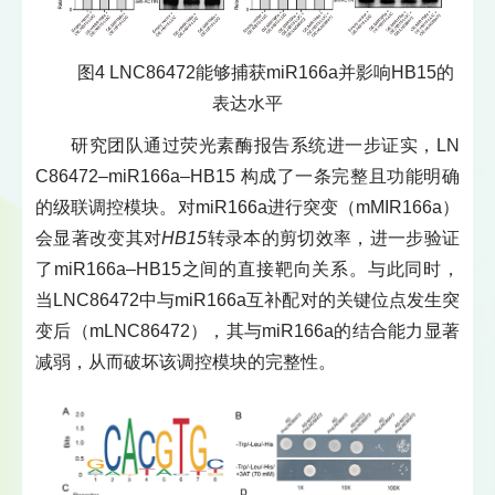
图4 LNC86472能够捕获miR166a并影响HB15的
表达水平
研究团队通过荧光素酶报告系统进一步证实，LN
C86472–miR166a–HB15 构成了一条完整且功能明确
的级联调控模块。对miR166a进行突变（mMIR166a）
会显著改变其对
HB15
转录本的剪切效率，进一步验证
了miR166a–HB15之间的直接靶向关系。与此同时，
当LNC86472中与miR166a互补配对的关键位点发生突
变后（mLNC86472），其与miR166a的结合能力显著
减弱，从而破坏该调控模块的完整性。