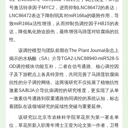
号激活转录因子MYC2，进而抑制LNC86472的表达；
LNC86472表达下降削弱其对miR166a的吸附作用，导
致miR166a活性增强，从而抑制负调控因子
HB15
的表
达，降低氧化胁迫损伤，最终增强马蹄莲对软腐病的抗
性。
该调控模型与团队前期在The Plant Journal杂志上
揭示的水杨酸（SA）介导TGA2-LNC88940-miR528-S
OD调控模块功能互补，二者在信号通路、核心调控因
子及下游靶点上各具特异性，共同完善了马蹄莲软腐病
抗性的分子调控网络。这两项研究不仅拓展了植物抗性
激素SA和JA介导抗病调控的研究维度，更实现了从单
一激素信号通路到双重通路协同调控的系统认知，标志
着团队在该领域研究的延续性突破与重要延伸。
该研究以北京市农林科学院草花所为第一署名单
位，草花所新入职青年博士王壹为论文第一作者，卫尊