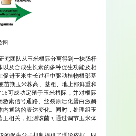
念图
。研究团队从玉米根际分离得到一株肠杆
载体以及合成生长素的多种促生功能及相
在促进玉米生长过程中驱动植物根部基
可使苗期玉米株高、茎粗、地上部鲜重和
且菌株Y16可成功定殖于玉米根际，并对根际
物激素信号通路、丝裂原活化蛋白激酶
体内通路的表达变化。同时，处理组玉
著正相关，推测该菌可通过调节玉米体
PR的促生分子机制提供了理论依据，同