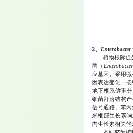
2、
Enterobacter 
植物根际促
菌（
Enterobacter
应基因。采用微
因表达变化。接
地下根系鲜重分别提
细菌群落结构产
信号通路、苯丙
米根部生长素响
内生长素相关代
本研究为植