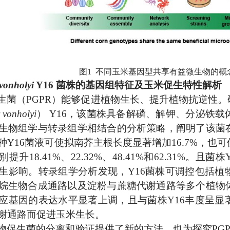
图1 不同玉米基因型共享有益微生物的概
vonholyi
Y16 菌株的基因组特征及玉米促生特性解析
生菌（PGPR）能够促进植物生长、提升植物抗逆性
 vonholyi
）
Y16，该菌株具备解磷、解钾、分泌铁
生物组学与转录组学相结合的分析策略，阐明了该菌
种Y16菌液可使拟南芥主根长度显著增加16.7%，也
升18.41%、22.32%、48.41%和62.31%。
生影响。转录组学分析发现，Y16菌株可调控包括植
烷生物合成通路以及淀粉与蔗糖代谢通路等多个植物
应基因的表达水平显著上调，且与菌株Y16丰度呈显
谢通路而促进玉米生长。
物促生菌的分离和验证提供了新的方法，也为探究PG