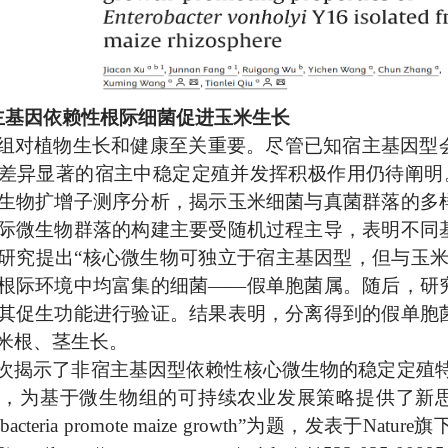
主基因依赖性根际细菌促进玉米生长
组对植物生长和健康至关重要。尽管已知宿主基因型
差异显著的宿主中稳定定殖并发挥积极作用仍待阐明。研
生物扩增子测序分析，揭示玉米细菌与真菌群落的多
际微生物群落的构建主要受随机过程主导，表明不同
研究提出“核心微生物可独立于宿主基因型，但与玉米
根际环境中均富集的细菌——假单胞菌属。随后，研
其促生功能进行验证。结果表明，分离得到的假单胞
米根、茎生长。
次揭示了非宿主基因型依赖性核心微生物的稳定定殖特
为基于微生物组的可持续农业发展策略提供了新思路。相关成果
izobacteria promote maize growth”为题，发表于Nature旗