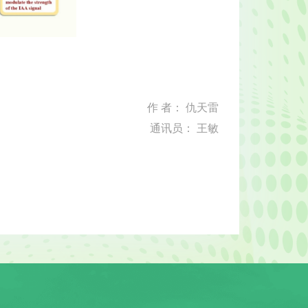
作 者： 仇天雷
通讯员： 王敏