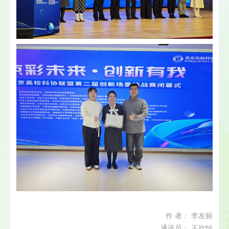
作 者： 李友丽
通讯员： 王欣怡