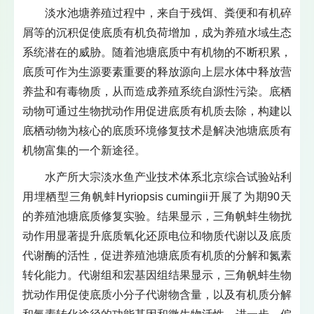
淡水池塘养殖过程中，来自于残饵、粪便和有机碎
屑等的沉积促使底质有机负荷增加，成为养殖水域生态
系统潜在的威胁。随着池塘底质中有机物的不断积累，
底质可作为生源要素重要的释放源向上层水体中释放营
养盐和有毒物质，从而造成养殖系统自源性污染。底栖
动物可通过生物扰动作用促进底质有机质去除，构建以
底栖动物为核心的底质环境修复技术是解决池塘底质有
机物富集的一个新途径。
水产所大宗淡水鱼产业技术体系北京综合试验站利
用埋栖型三角帆蚌Hyriopsis cumingii开展了为期90天
的养殖池塘底质修复实验。结果显示，三角帆蚌生物扰
动作用显著提升底质氧化还原电位和物质代谢以及底质
代谢酶的活性，促进养殖池塘底质有机质的分解和氮素
转化能力。代谢组和宏基因组结果显示，三角帆蚌生物
扰动作用促使底质小分子代谢物含量，以及有机质分解