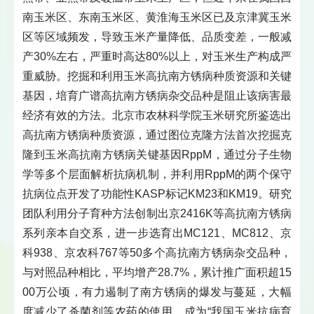
南玉米区、东南玉米区、黄淮海玉米区已及京津冀玉米
区等区域频发，导致玉米产量降低、品质变差，一般减
产30%左右，严重时高达80%以上，对玉米生产构成严
重威胁。挖掘和利用玉米高抗南方锈病种质资源和关键
基因，培育广谱高抗南方锈病杂交品种是阻止该病害最
经济有效的方法。北京市农林科学院玉米研究所鉴选出
高抗南方锈病种质资源，通过图位克隆方法首次挖掘克
隆到玉米高抗南方锈病关键基因RppM，通过分子生物
学等多个层面解析抗病机制，并利用RppM的两个保守
抗病位点开发了功能性KASP标记KM23和KM19。研究
团队利用分子育种方法创制出京2416K等高抗南方锈病
系列亲本自交系，进一步选育出MC121、MC812、京
科938、京农科767等50多个高抗南方锈病杂交品种，
与对照品种相比，平均增产28.7%，累计推广面积超15
00万公顷，有力遏制了南方锈病的爆发与蔓延，大幅
度减少了杀菌剂等农药的使用，成为“我国玉米抗病育