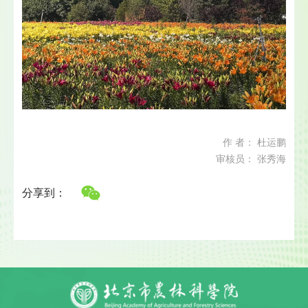
作 者： 杜运鹏
审核员： 张秀海
分享到：