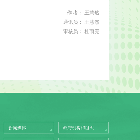
作 者： 王慧然
通讯员： 王慧然
审核员： 杜雨宪
新闻媒体
政府机构和组织