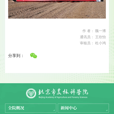
作 者： 魏一博
通讯员： 王欣怡
审核员： 杜小鸿
分享到：
全院概况
新闻中心