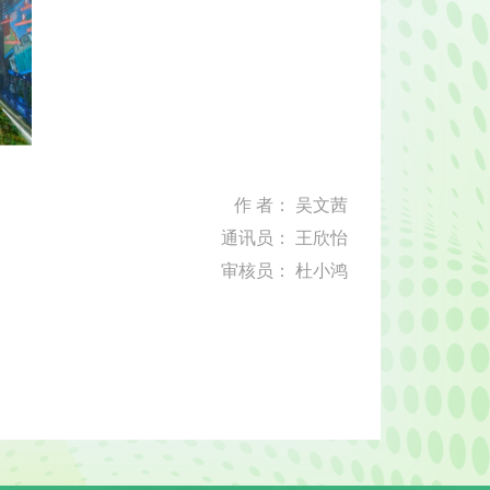
作 者： 吴文茜
通讯员： 王欣怡
审核员： 杜小鸿