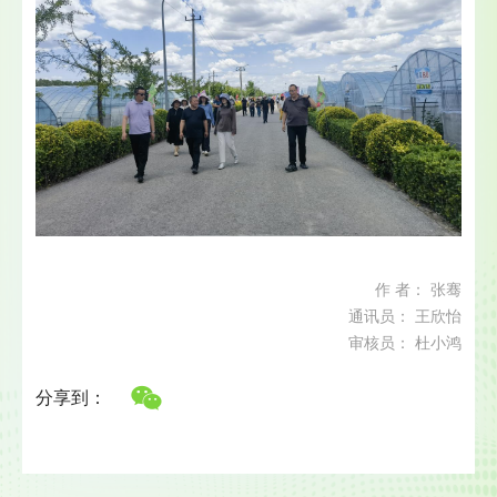
作 者： 张骞
通讯员： 王欣怡
审核员： 杜小鸿
分享到：