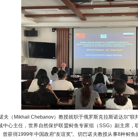
诺夫（Mikhail Chebanov）教授就职于俄罗斯克拉斯诺达
域中心主任，世界自然保护联盟鲟鱼专家组（SSG）副主席，
。曾获得1999年中国政府“友谊奖”。切巴诺夫教授从事8种