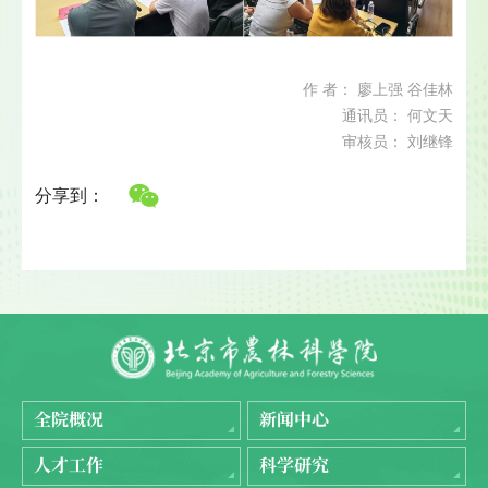
作 者： 廖上强 谷佳林
通讯员： 何文天
审核员： 刘继锋
分享到：
全院概况
新闻中心
人才工作
科学研究