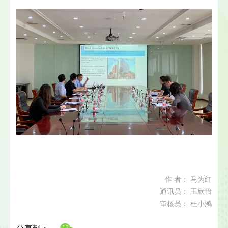
作 者： 马为红
通讯员： 王欣怡
审核员： 杜小鸿