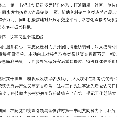
展上，第一书记主动搭建多元销售体系，打通商超、社区、单位
下同步发力拓宽农产品销路，累计帮助各村销售各类农特产品5
0余万元。同时积极搭建对外展示交流平台，常态化承接各级参观
助农乡村振兴样板。
情怀，筑牢民生幸福底线
为民服务初心，常态化走村入户开展民情走访调研，深入摸清村
发展项目清单。主动向上对接争取各类帮扶资金近百万元，精
等惠民利民项目，同步扎实做好灾后重建提质、特殊群体关爱帮
基层实干担当，履职成效获得各级认可，3人获评任期考核优秀
荣获优秀共产党员等荣誉称号。驻村工作先进事迹先后被农民日
0余次，科技助力乡村振兴所取得成绩在全市第一书记工作总结
期间，在院党组统筹引领与全体驻村第一书记共同努力下，我院