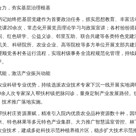
合力，夯实基层治理根基
书记始终把基层党建作为首要政治任务，抓实思想教育、丰富活
党课20余次，常态化开展党员理论学习与政策宣讲；各村纷纷
问、红色研学、公益义诊、邻里互助、联合共建等各类特色党建
机关、科研院所、农业企业、高等院校等多方单位开展支部共建
理顺党务村务运行流程，实现村级事务全流程规范化管理，持续
平。
赋能，激活产业振兴动能
农业科研专业优势，持续选派农业技术专家下沉一线开展实地调
00余人次专家深入帮扶村镇把脉问诊，量身定制产业发展路径
、技术推广落地实施。
帮扶村庄资源禀赋，精准引入院内优质农业品种资源数十种，因
米、特色林果等多元特色产业集群。大力推广智慧温室管控、林
农业技术，建成多处科技示范种植养殖片区，稳步扩大技术示范