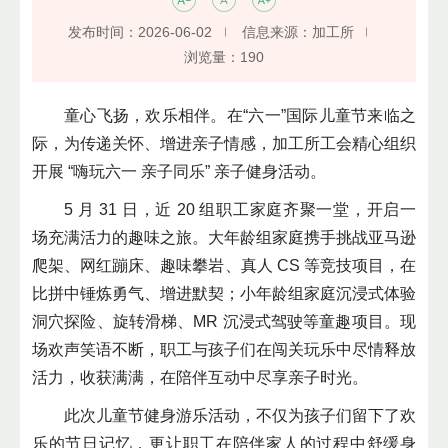
发布时间：2026-06-02
信息来源：加工所
浏览量：
190
童心飞扬，欢乐相伴。在“六一”国际儿童节来临之
际，为传递关怀、增进亲子情感，加工所工会精心组织
开展 “嗨玩六一 亲子同乐” 亲子健身活动。
5 月 31 日，近 20 组职工家庭齐聚一堂，开启一
场充满活力的趣味之旅。大年龄组家庭携手挑战亚马逊
爬架、网红蹦床、趣味攀岩、真人 CS 等竞技项目，在
比拼中锤炼勇气、增进默契；小年龄组家庭沉浸式体验
洞穴探险、旋转滑梯、MR 沉浸式驾驶等童趣项目。现
场欢声笑语不断，职工与孩子们在闯关玩乐中尽情释放
活力，收获满满，在陪伴互动中尽享亲子时光。
此次儿童节健身游乐活动，不仅为孩子们留下了欢
乐的节日记忆，更让职工在陪伴家人的过程中舒缓身