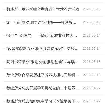
围2026年北京科技周精选单元
数经所与草花所联合举办青年学术沙龙活动
2026-05-18
第一书记联动 助力产业对接——数经所农
2026-05-15
经团队赴平谷区开展智慧农业调研
保生产 促发展——我院北京农业科技大讲
2026-05-14
堂发布4月北京菜篮子产品行情
“数智赋能新农业 联学共建促振兴”—数经所
2026-05-14
与北京市统计局、平谷区西营村党支部联合
开展共建活动
院图书馆举办“激励发现 推动创新”世界读书
2026-05-13
日系列活动
数经所联合草花所赴平谷区桃棚村开展科技
2026-05-12
对接服务
数经所党总支开展学习贯彻党的二十届四中
2026-04-27
全会精神专题培训
数经所党总支组织集中学习《习近平关于树
2026-04-27
立和践行正确政绩观论述摘编》