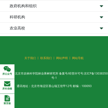
政府机构和组织
科研机构
农业高校
关于我们 丨
联系我们 丨
网站声明 丨
网站导航
版权所有：北京市农林科学院林业果树研究所 备案号/经营许可号:
京ICP备13038350
所公众号
号-1
通讯地址：北京市海淀区香山瑞王坟甲12号 邮编：100093
所长信箱
留言板