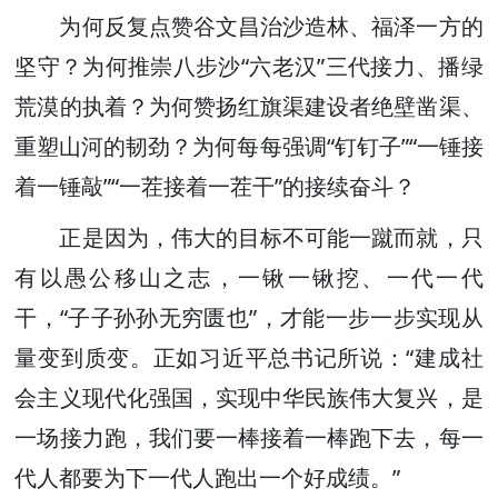
为何反复点赞谷文昌治沙造林、福泽一方的
坚守？为何推崇八步沙“六老汉”三代接力、播绿
荒漠的执着？为何赞扬红旗渠建设者绝壁凿渠、
重塑山河的韧劲？为何每每强调“钉钉子”“一锤接
着一锤敲”“一茬接着一茬干”的接续奋斗？
正是因为，伟大的目标不可能一蹴而就，只
有以愚公移山之志，一锹一锹挖、一代一代
干，“子子孙孙无穷匮也”，才能一步一步实现从
量变到质变。正如习近平总书记所说：“建成社
会主义现代化强国，实现中华民族伟大复兴，是
一场接力跑，我们要一棒接着一棒跑下去，每一
代人都要为下一代人跑出一个好成绩。”