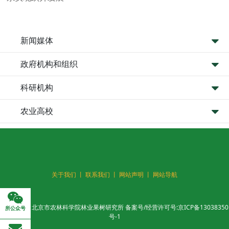
新闻媒体
政府机构和组织
科研机构
农业高校
关于我们 丨
联系我们 丨
网站声明 丨
网站导航
版权所有：北京市农林科学院林业果树研究所 备案号/经营许可号:
京ICP备13038350
所公众号
号-1