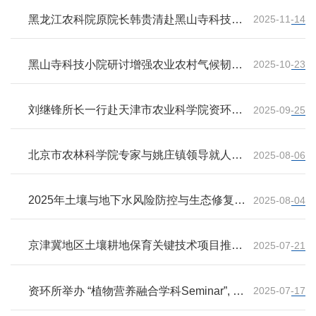
黑龙江农科院原院长韩贵清赴黑山寺科技小
2025-11-14
院指导工作
黑山寺科技小院研讨增强农业农村气候韧性
2025-10-23
路径
刘继锋所长一行赴天津市农业科学院资环所
2025-09-25
调研
北京市农林科学院专家与姚庄镇领导就人工
2025-08-06
腐殖质研发进行座谈
2025年土壤与地下水风险防控与生态修复技
2025-08-04
术交流大会-"障碍土壤与退化土壤低碳修
复"学术研讨会成功召开
京津冀地区土壤耕地保育关键技术项目推进
2025-07-21
会
资环所举办 “植物营养融合学科Seminar”, 聚
2025-07-17
焦精准氮肥管理国际前沿