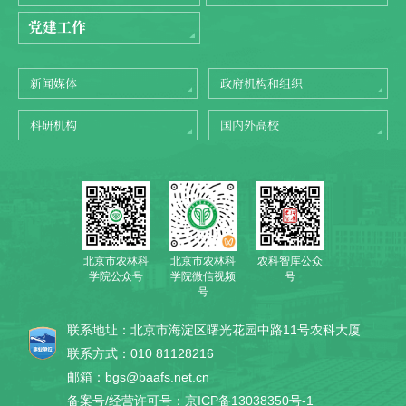
党建工作
新闻媒体
政府机构和组织
科研机构
国内外高校
北京市农林科
农科智库公众
北京市农林科
学院公众号
号
学院微信视频
号
联系地址：北京市海淀区曙光花园中路11号农科大厦
联系方式：010 81128216
邮箱：bgs@baafs.net.cn
备案号/经营许可号：京ICP备13038350号-1