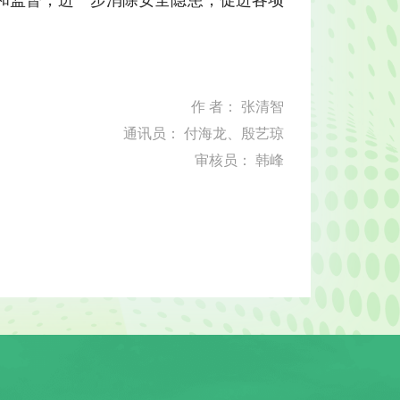
作 者： 张清智
通讯员： 付海龙、殷艺琼
审核员： 韩峰