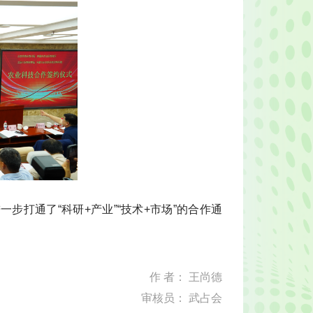
打通了“科研+产业”“技术+市场”的合作通
作 者： 王尚德
审核员： 武占会