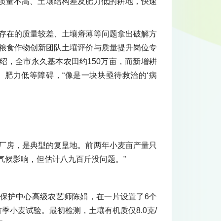
中质量不高、土壤结构差及肥力低的耕地，快速
遍存在的质量较差、土壤瘠薄等问题拿出破解方
市粮食作物创新团队土壤评价与质量提升岗位专
绍，全市永久基本农田约150万亩，而新增耕
肥力低等障碍，“像是一块块亟待救治的‘病
是厂房，是典型的复垦地。前两年小麦亩产量只
气候影响，但估计八九百斤没问题。”
保护中心高级农艺师陈娟，在一片设置了6个
首季小麦试验。最初检测，土壤有机质仅8.0克/