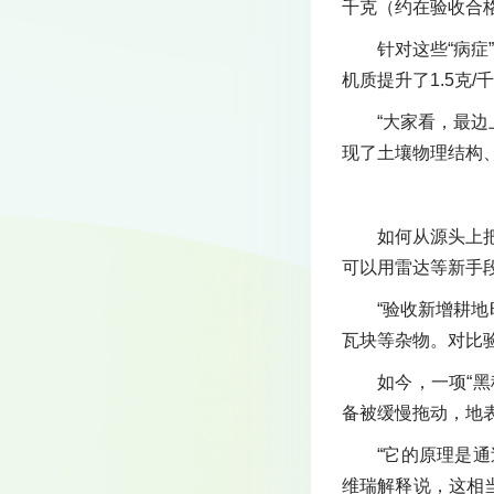
千克（约在验收合
针对这些“病
机质提升了1.5克/
“大家看，最
现了土壤物理结构
如何从源头上
可以用雷达等新手段
“验收新增耕
瓦块等杂物。对比验
如今，一项“
备被缓慢拖动，地表
“它的原理是
维瑞解释说，这相