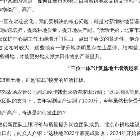
一个紧迫的课题：如何让全市50余万亩新增耕地及复耕复垦地
作物稳产、高产。
地一直在动态变化，我们要解决的核心问题，就是对新增耕地普
和快速培肥，提高耕地质量，提升地块产能。”活动伊始，北京
设保护中心副主任王维瑞开门见山，点出了会议的紧迫性。他介
占比相对较大。这些地有一部分地块明显存在土层薄、结构差、
这些耕地，才能更好地支撑大田作物的产量提升。
“三位一体”让复垦地土壤活起来
08亩土地，正是“病田”蜕变的鲜活样板。
南郊农场农管公司副总经理韩贵成指着麦田介绍：“这块地以前
团队的支持下，去年实测亩产达到了1000斤，今年虽然长势受
稳产高产，奇迹是如何发生的？
物创新团队土壤评价与质量提升岗位团队成员、北京市耕地建设
田前，向众人介绍：“这块地2023年底完成验收，2024年开始