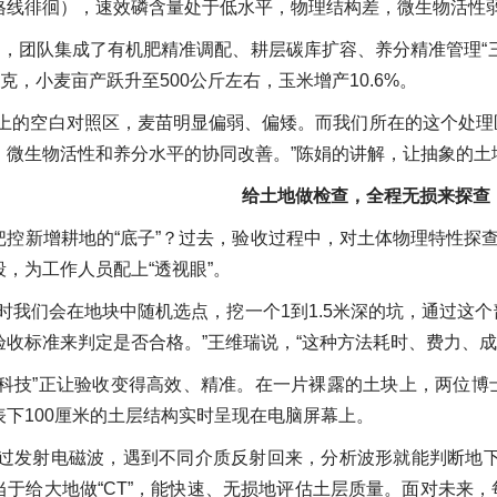
格线徘徊），速效磷含量处于低水平，物理结构差，微生物活性弱
症”，团队集成了有机肥精准调配、耕层碳库扩容、养分精准管理“
千克，小麦亩产跃升至500公斤左右，玉米增产10.6%。
边上的空白对照区，麦苗明显偏弱、偏矮。而我们所在的这个处
、微生物活性和养分水平的协同改善。”陈娟的讲解，让抽象的土
给土地做检查，全程无损来探查
把控新增耕地的“底子”？过去，验收过程中，对土体物理特性探查
，为工作人员配上“透视眼”。
地时我们会在地块中随机选点，挖一个1到1.5米深的坑，通过这
收标准来判定是否合格。”王维瑞说，“这种方法耗时、费力、成
黑科技”正让验收变得高效、精准。在一片裸露的土块上，两位
下100厘米的土层结构实时呈现在电脑屏幕上。
通过发射电磁波，遇到不同介质反射回来，分析波形就能判断地
当于给大地做“CT”，能快速、无损地评估土层质量。面对未来