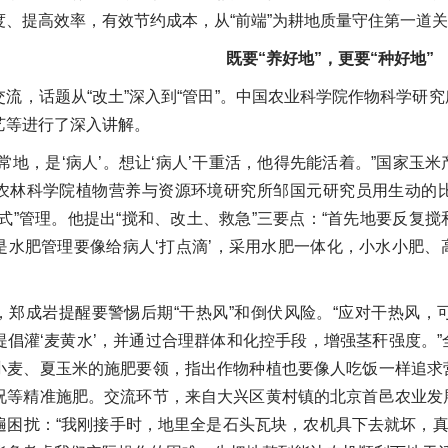
度、提高效率，有效节约成本，从“前端”为耕地质量守住第一道
既要“养好地”，更要“种好地”
交流，话题从“改土”深入到“管田”。中国农业科学院作物科学研
艺等进行了深入讲解。
常地，是‘病人’。想让‘病人’干重活，他得先能活着。”国家
农林科学院植物营养与资源环境研究所邹国元研究员用生动的
式”管理。他提出“搅和、改土、救急”三要点：“首先地要反复
是水肥管理要像给病人‘打点滴’，采用水肥一体化，小水小肥
，郑成岩提醒要警惕后期“干热风”和倒伏风险。“应对干热风
提倡灌‘麦黄水’，并通过合理群体和化控手段，增强茎秆强度。
小麦、夏玉米的施肥要领，指出作物种植也要像人吃饭一样追求
况等精准施肥。交流环节，来自大兴区黄村镇的北京首邑农业发
遍困扰：“我刚接手时，地里全是石头瓦块，农机具下去就坏，真