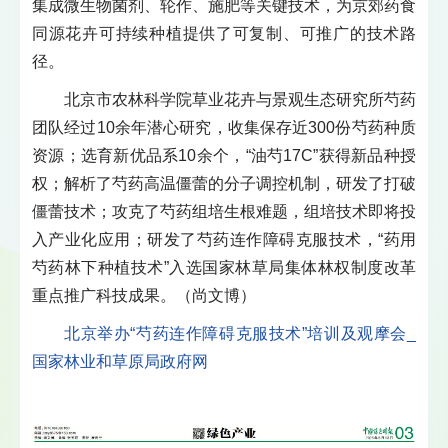
集成微生物菌剂、轮作、施肥等关键技术，为京郊药食
同源花卉可持续种植提供了可复制、可推广的技术路
径。
北京市农林科学院草业花卉与景观生态研究所芍药
团队经过10余年潜心研究，收集保存近300份芍药种质
资源；选育新优品系10余个，“油芍17C”获得新品种授
权；解析了芍药高温僵蕾的分子调控机制，研发了打破
僵蕾技术；攻克了芍药组培生根难题，组培技术即将投
入产业化应用；研发了芍药连作障碍克服技术，“药用
芍药林下种植技术”入选国家林草局集体林权制度改革
重点推广科技成果。（尚文博）
北京举办“芍药连作障碍克服技术”培训及观摩会_
国家林业和草原局政府网