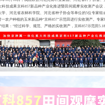
大科技成果京科857新品种产业化推进暨田间观摩实收测产会议
大学、河北省农林科学院、河北省种子协会等单位的5位专家组
村一农户种植的玉米新品种“京科857”示范田进行实收测产。专
结果：“经过科学、规范、严格的实收测产，京科857示范田5.18亩