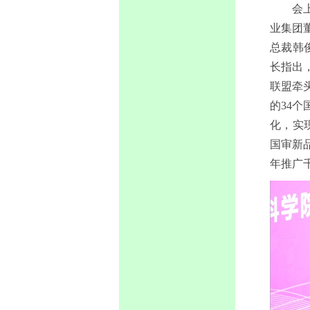
会
业集团
总裁韩
长指出
联盟牵
的34
化，实
国审新
年推广