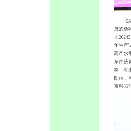
北
显的杂
玉202
年生产试
高产水
条件获得
株，有
阴雨，
京科8