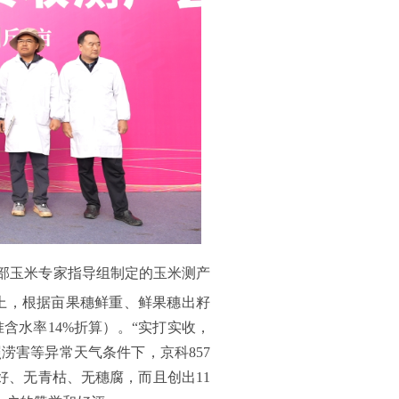
村部玉米专家指导组制定的玉米测产
上，根据亩果穗鲜重、鲜果穗出籽
准含水率14%折算）。“实打实收，
涝害等异常天气条件下，京科857
、无青枯、无穗腐，而且创出11