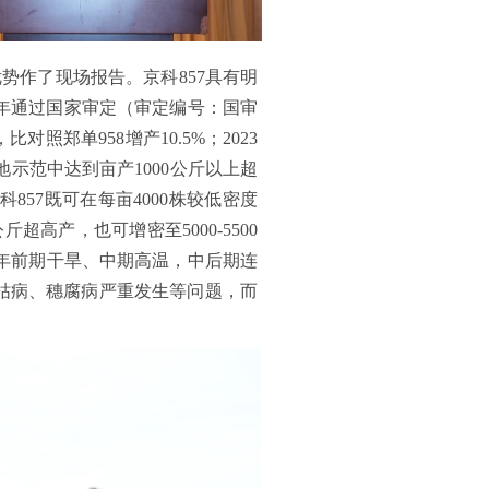
势作了现场报告。京科857具有明
4年通过国家审定（审定编号：国审
比对照郑单958增产10.5%；2023
多地示范中达到亩产1000公斤以上超
57既可在每亩4000株较低密度
超高产，也可增密至5000-5500
年前期干旱、中期高温，中后期连
枯病、穗腐病严重发生等问题，而