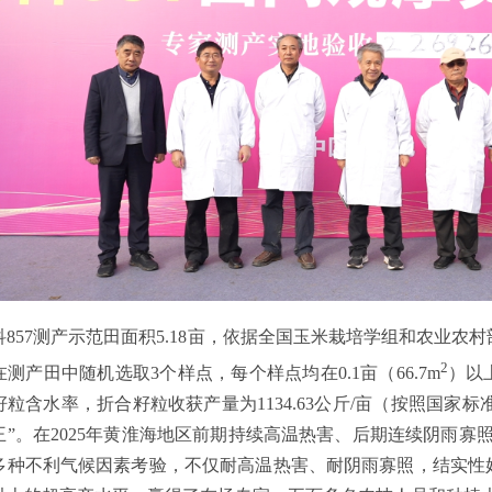
科857测产示范田面积5.18亩，依据全国玉米栽培学组和农业农
2
测产田中随机选取3个样点，每个样点均在0.1亩（66.7m
）以
粒含水率，折合籽粒收获产量为1134.63公斤/亩（按照国家标
王”。在2025年黄淮海地区前期持续高温热害、后期连续阴雨寡照
多种不利气候因素考验，不仅耐高温热害、耐阴雨寡照，结实性好