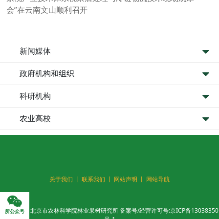
会”在云南文山顺利召开
新闻媒体
政府机构和组织
科研机构
农业高校
关于我们 丨
联系我们 丨
网站声明 丨
网站导航
版权所有：北京市农林科学院林业果树研究所 备案号/经营许可号:
京ICP备13038350
所公众号