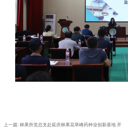
上一篇:
林果所党总支赴延庆林果花草峰药种业创新基地 开