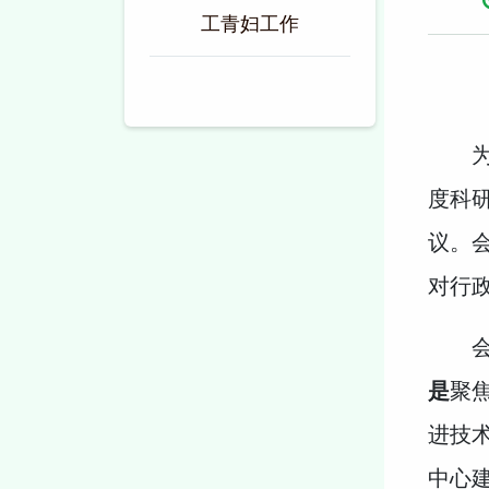
工青妇工作
度科
议。
对行
是
聚
进技
中心