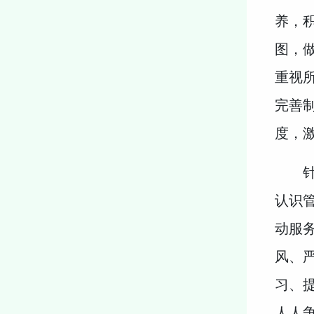
养，
图，
重视
完善
度，
认识
动服
风、
习、
人人