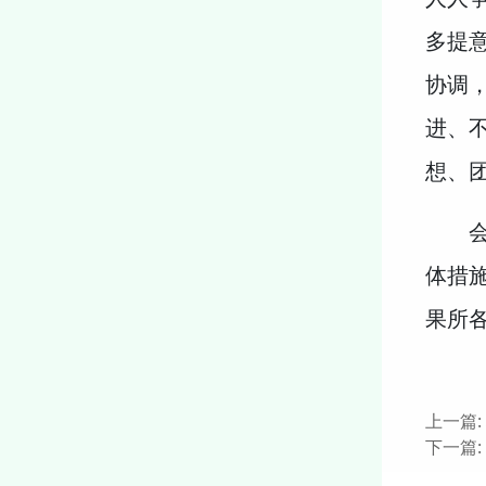
多提
协调
进、
想、
体措
果所
上一篇:
下一篇: