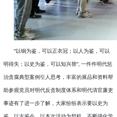
“以铜为鉴，可以正衣冠；以人为鉴，可以
明得失；以史为鉴，可以知兴替”, 一件件明代惩
治贪腐典型案例引人思考，丰富的展品和资料帮
助参观党员对明代反贪制度体系和明代清官廉吏
事迹有了进一步了解，大家纷纷表示要以史为
鉴、以古鉴今，以本次活动为契机，不断强化学