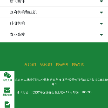
新闻媒体
政府机构和组织
科研机构
农业高校
关于我们 丨
联系我们 丨
网站声明 丨
网站导航
版权所有：北京市农林科学院林业果树研究所 备案号/经营许可号:
京ICP备13038350
所公众号
号-1
通讯地址：北京市海淀区香山瑞王坟甲12号 邮编：100093
所长信箱