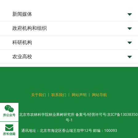
新闻媒体
政府机构和组织
科研机构
农业高校
关于我们 丨
联系我们 丨
网站声明 丨
网站导航
版权所有：北京市农林科学院林业果树研究所 备案号/经营许可号:
京ICP备13038350
所公众号
号-1
通讯地址：北京市海淀区香山瑞王坟甲12号 邮编：100093
所长信箱