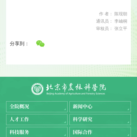
作 者： 陈现朝
通讯员： 李岫桐
审核员： 张立平
分享到：
全院概况
新闻中心
人才工作
科学研究
科技服务
国际合作