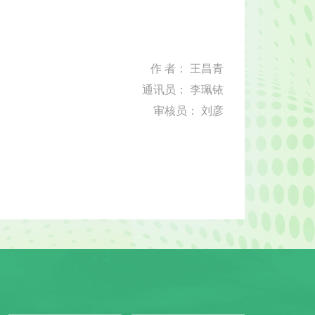
作 者： 王昌青
通讯员： 李珮铱
审核员： 刘彦