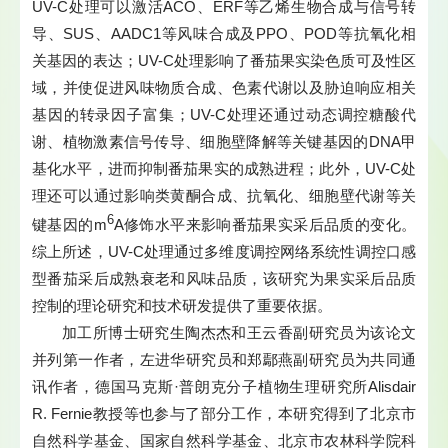
UV-C处理可以激活ACO、ERF等乙烯生物合成与信号转
导、SUS、AADC1等风味合成及PPO、POD等抗氧化相
关基因的表达；UV-C处理影响了番茄果实染色质可及性区
域，并使促进风味物质合成、色素代谢以及胁迫响应相关
基因的转录因子富集；UV-C处理还通过动态调控糖酸代
谢、植物激素信号传导、细胞壁降解等关键基因的DNA甲
基化水平，进而抑制番茄果实的成熟进程；此外，UV-C处
理还可以通过影响类黄酮合成、抗氧化、细胞壁代谢等关
6
键基因的m
A修饰水平来影响番茄果实采后品质的变化。
综上所述，UV-C处理通过多维度调控网络系统性调控口感
型番茄采后成熟衰老和风味品质，该研究为果实采后品质
控制的理论研究和技术研发提供了重要依据。
加工所博士研究生陶杰杰和王云香副研究员为该论文
并列第一作者，左进华研究员和郑鄢燕副研究员为共同通
讯作者，德国马克斯·普朗克分子植物生理研究所Alisdair
R. Fernie教授等也参与了部分工作，本研究得到了北京市
自然科学基金、国家自然科学基金、北京市农林科学院科