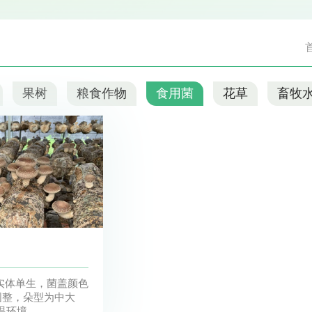
果树
粮食作物
食用菌
花草
畜牧
圆整，朵型为中大
环境...