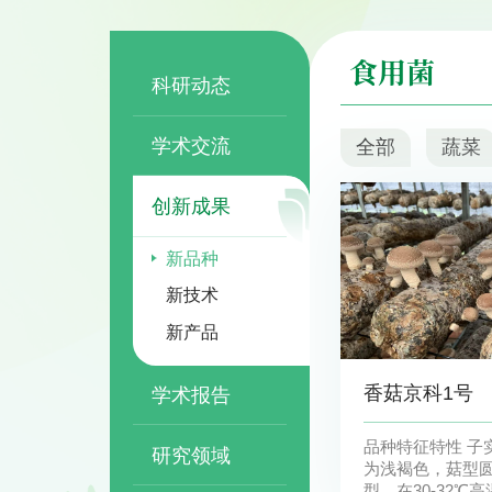
食用菌
科研动态
学术交流
全部
蔬菜
创新成果
新品种
新技术
新产品
香菇京科1号
学术报告
品种特征特性 子实体单生，菌盖颜色
研究领域
为浅褐色，菇型
型，在30-32℃高温