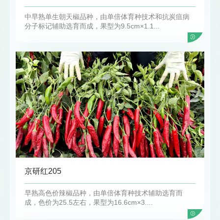
中早熟单生朝天椒品种，由单倍体育种技术和抗炭疽病
分子标记辅助选育而成，果型为9.5cm×1.1...
京研红205
早熟高色价辣椒品种，由单倍体育种技术辅助选育而
成，色价为25.5左右，果型为16.6cm×3....