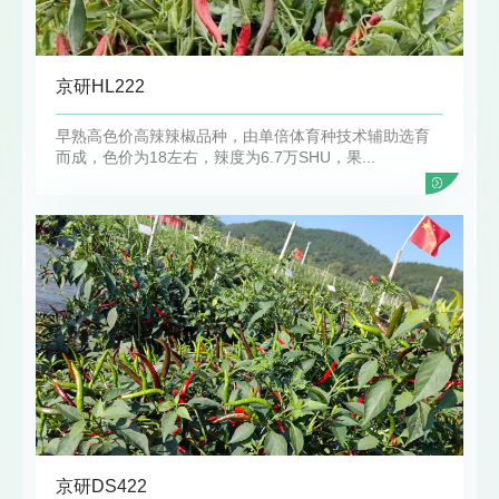
京研HL222
早熟高色价高辣辣椒品种，由单倍体育种技术辅助选育
而成，色价为18左右，辣度为6.7万SHU，果...
京研DS422