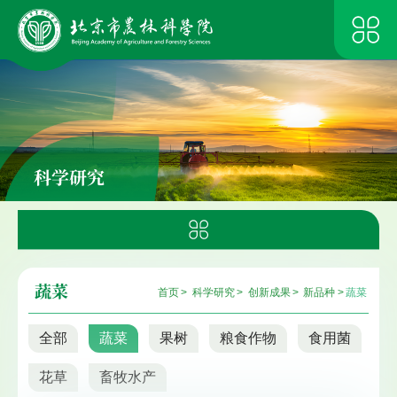
科学研究
蔬菜
首页
>
科学研究
>
创新成果
>
新品种
>
蔬菜
全部
蔬菜
果树
粮食作物
食用菌
花草
畜牧水产