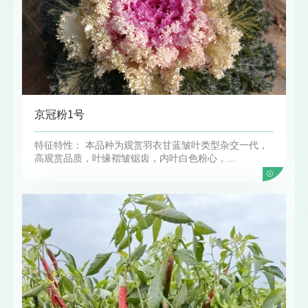
京冠粉1号
特征特性： 本品种为观赏羽衣甘蓝皱叶类型杂交一代，
高观赏品质，叶缘褶皱锯齿，内叶白色粉心，...