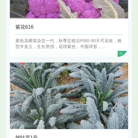
紫花616
紫色花椰菜杂交一代，秋季定植后约80-90天可采收，株
型半直立，生长势强，花球紫色，半圆球形，...
皱叶菜1号