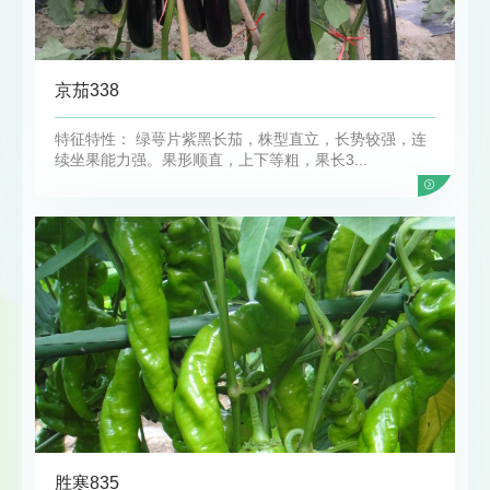
京茄338
特征特性： 绿萼片紫黑长茄，株型直立，长势较强，连
续坐果能力强。果形顺直，上下等粗，果长3...
胜寒835