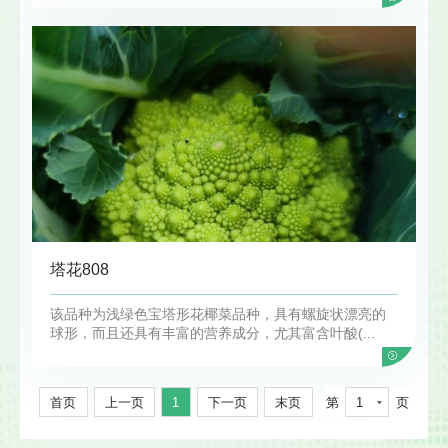
塔花808
该品种为浅绿色宝塔形花椰菜品种，具有螺旋状漂亮的
球形，而且还具有丰富的营养成分，尤其富含叶酸(...
首页
上一页
1
下一页
末页
第
1
页