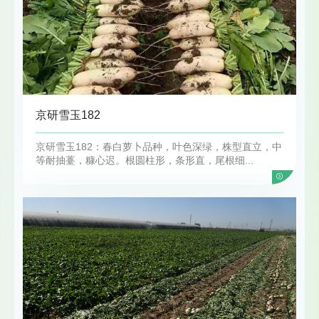
京研雪玉182
京研雪玉182：春白萝卜品种，叶色深绿，株型直立，中
等耐抽薹，糠心迟。根圆柱形，条形直，尾根细...