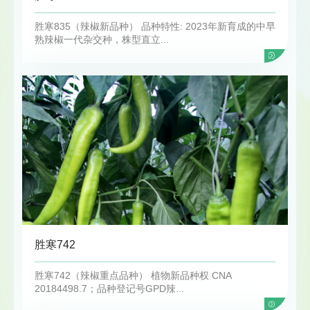
胜寒835（辣椒新品种） 品种特性: 2023年新育成的中早
熟辣椒一代杂交种，株型直立...
胜寒742
胜寒742（辣椒重点品种） 植物新品种权 CNA
20184498.7；品种登记号GPD辣...