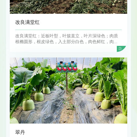
改良满堂红
改良满堂红：近板叶型，叶簇直立，叶片深绿色；肉质
根椭圆形，根皮绿色，入土部分白色，肉色鲜红，肉...
翠丹