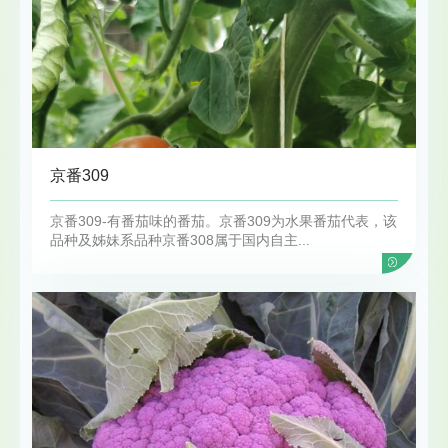
京番309
京番309-有番茄味的番茄。京番309为水果番茄代表，该
品种及姊妹系品种京番308属于国内自主...